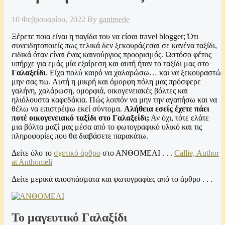
10 Φεβρουαρίου, 2022
By
ganimede
Ξέρετε ποια είναι η παγίδα του να είσαι travel blogger; Ότι
συνειδητοποιείς πως τελικά δεν ξεκουράζεσαι σε κανένα ταξίδι,
ειδικά όταν είναι ένας καινούργιος προορισμός. Ωστόσο φέτος
υπήρχε για εμάς μία εξαίρεση και αυτή ήταν το ταξίδι μας στο
Γαλαξείδι
. Είχα πολύ καιρό να χαλαρώσω… και να ξεκουραστώ
μην σας πω. Αυτή η μικρή και όμορφη πόλη μας πρόσφερε
γαλήνη, χαλάρωση, ομορφιά, οικογενειακές βόλτες και
ηλιόλουστα καφεδάκια. Πώς λοιπόν να μην την αγαπήσω και να
θέλω να επιστρέψω εκεί σύντομα.
Αλήθεια εσείς έχετε πάει
ποτέ οικογενειακό ταξίδι στο Γαλαξείδι;
Αν όχι, τότε ελάτε
μια βόλτα μαζί μας μέσα από το φωτογραφικό υλικό και τις
πληροφορίες που θα διαβάσετε παρακάτω.
Δείτε όλο το
σχετικό άρθρο
στο ΑΝΘΟΜΕΛΙ . . .
Callie, Author
at Anthomeli
Δείτε μερικά αποσπάσματα και φωτογραφίες από το άρθρο . . .
Το μαγευτικό Γαλαξίδι