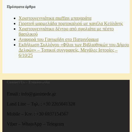
Πρόσφατα άρθρα
Χριστουγεννιάτικα muffins μπαχαράτα
Γιορτινή μαρμελάδα πορτοκαλιού με κανέλα Κεϋλάνης
Χριστουγεννιάτικο δέντρο από σφολιάτα με πέστο
βασιλικού
Αναφορά του Γανυμήδη στο Πατρινόραμα
Εκδήλωση Συλλόγου «Φίλοι των Βιβλιοθηκών του Δήμου
Δελφών» – Τοπικοί συγγραφείς, Μεγάλες Ιστορίες –
6/10/25
Contact Us – Επικοινωνία
Email : info@ganimede.gr
Land Line – Τηλ. : +30 2265041328
Mobile – Κιν. : +30 6937154567
Viber – WhatsApp – Telegram