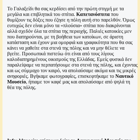
Το Γαλαξείδι θα σας κερδίσει από την πρώτη στιγμή με τα
μεγάλα και επιβλητικά του σπίτια.
Καπετανόσπιτα
που
θυμίζουν τις δόξες που έζησε η πόλη αυτή στο παρελθόν. Όμως
ευτυχώς δεν είναι μόνο τα «πλούσια» σπίτια που διακρίνονται
αλλά σχεδόν όλα τα σπίτια της περιοχής. Παλιές κατοικίες μεν
που διατηρούνται, με τη βοήθεια των κατοίκων, σε άριστη
κατάσταση και έχουν μια ομορφιά και γραφικότητα που θα σας
κάνει να χαθείτε στα στενά της πόλης και να μην θέλετε να
βγείτε. Προσωπικά πιστεύω ότι είναι από τους λίγους
καλοδιατηρημένους οικισμούς της Ελλάδας. Εμείς φυσικά δεν
παραλείψαμε να περπατήσουμε στα στενά της πόλης, και έχοντας
και ως σύμμαχο τον καιρό, να απολαύσαμε ακόμα και τις μικρές
ανηφοριές. Βγήκαμε φωτογραφίες, επισκεφτήκαμε το
Ναυτικό
Μουσείο
, ήπιαμε τον καφέ μας και απολαύσαμε από ψηλά τη
θέα της πόλης.