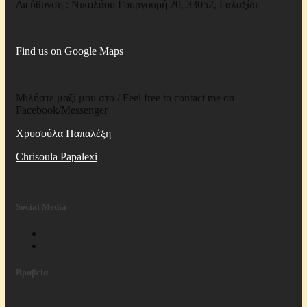
Διεύθυνση : Νικολάου Γουργουρή 20, 33052, Γαλαξίδι
Find us on Google Maps
Μιλήστε μαζί μου στο / Feel free to contact me on
Facebook/Messenger
Χρυσούλα Παπαλέξη
Chrisoula Papalexi
Social Media
Βραβεία