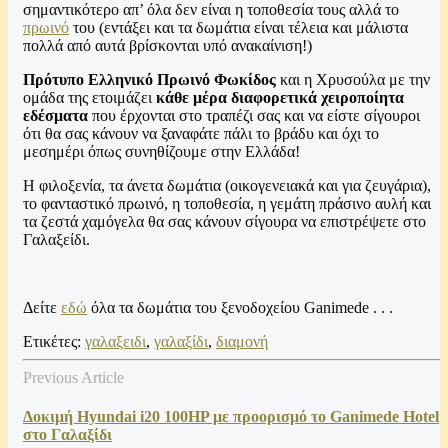
σημαντικότερο απ’ όλα δεν είναι η τοποθεσία τους αλλά το
πρωινό
του (εντάξει και τα δωμάτια είναι τέλεια και μάλιστα
πολλά από αυτά βρίσκονται υπό ανακαίνιση!)
Πρότυπο Ελληνικό Πρωινό Φωκίδος
και η Χρυσούλα με την
ομάδα της ετοιμάζει
κάθε μέρα διαφορετικά χειροποίητα
εδέσματα
που έρχονται στο τραπέζι σας και να είστε σίγουροι
ότι θα σας κάνουν να ξαναφάτε πάλι το βράδυ και όχι το
μεσημέρι όπως συνηθίζουμε στην Ελλάδα!
Η φιλοξενία, τα άνετα δωμάτια (οικογενειακά και για ζευγάρια),
το φανταστικό πρωινό, η τοποθεσία, η γεμάτη πράσινο αυλή και
τα ζεστά χαμόγελα θα σας κάνουν σίγουρα να επιστρέψετε στο
Γαλαξείδι.
Δείτε
εδώ
όλα τα δωμάτια του ξενοδοχείου Ganimede . . .
Ετικέτες:
γαλαξειδι
,
γαλαξίδι
,
διαμονή
Previous Article
Δοκιμή Hyundai i20 100HP με προορισμό το Ganimede Hotel
στο Γαλαξίδι