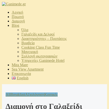
Αρχική
Πρωινό
Διαμονή
Blog
Όλα
Γαλαξείδι και Δελφοί
Δραστηριότητες – Προτάσεις
Βραβεία
Cooking Class Fun Time
Μαγειρική
Συλλογή φωτογραφιών
Υπηρεσίες Ganimede Hotel
Mira Mare
Sea View Apartment
Επικοινωνία
English
All
Breakfast
Αξιολόγηση
Κριτικές
Διαμονή στο Γαλαξείδι