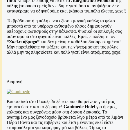
Info:
Μπορείτε επίσης να δείτε το
Λαογραφικό Μουσείο
της
πόλης (το οποίο εμείς δεν είδαμε γιατί όσο κι αν ψάξαμε δεν
καταφέραμε να οδηγηθούμε εκεί (κάποια ταμπέλα έλειπε, χεχε!)
To βράδυ αυτή η πόλη είναι εξίσου μαγική καθώς τα φώτα
μπροστά από το υπέροχα ανθισμένο άλσος δημιουργούν
υπέροχους φωτισμούς στην θάλασσα. Φυσικά οι επιλογές σας
όσον αφορά στο φαγητό είναι πολλές. Εμείς επιλέξαμε τον
“Σκελετόβραχο”
και δεν μείναμε καθόλου δυσαρεστημένοι!
Μην παραλείψετε να ψάξετε και τις χήνες-μασκότ της πόλης
αλλά μην τις πλησιάσετε και πολύ γιατί είναι ατρόμητες, χεχε!
Διαμονή
Και φυσικά στο Γαλαξείδι ξέρετε που θα μείνετε γιατί μας
εμπιστεύεστε και το ξέρουμε!
Ganimede Hotel
για ήρεμες,
χαλαρές και συγχρόνως μέσα στη δράση διακοπές. Το
αγαπημένο μας ξενοδοχείo βρίσκεται λίγο μέτρα από το λιμάνι
Πέρα Πάντα και τις ταβέρνες και έτσι μένοντας εκεί είστε
ετοιμοπόλεμοι για καφέ, φαγητό και βόλτες. Όμως το