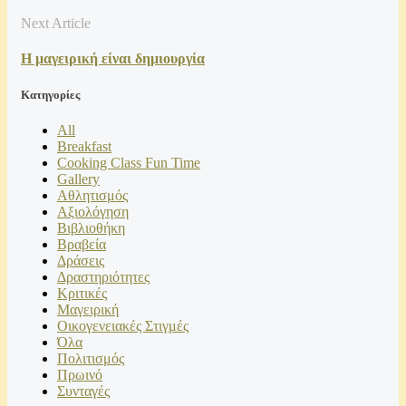
Next Article
Η μαγειρική είναι δημιουργία
Kατηγορίες
All
Breakfast
Cooking Class Fun Time
Gallery
Αθλητισμός
Αξιολόγηση
Βιβλιοθήκη
Βραβεία
Δράσεις
Δραστηριότητες
Κριτικές
Μαγειρική
Οικογενειακές Στιγμές
Όλα
Πολιτισμός
Πρωινό
Συνταγές