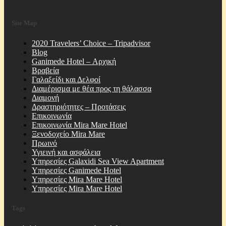
Site Map
2020 Travelers’ Choice – Tripadvisor
Blog
Ganimede Hotel – Αρχική
Βραβεία
Γαλαξείδι και Δελφοί
Διαμέρισμα με θέα προς τη θάλασσα
Διαμονή
Δραστηριότητες – Προτάσεις
Επικοινωνία
Επικοινωνία Mira Mare Hotel
Ξενοδοχείο Mira Mare
Πρωινό
Υγιεινή και ασφάλεια
Υπηρεσίες Galaxidi Sea View Apartment
Υπηρεσίες Ganimede Hotel
Υπηρεσίες Mira Mare Hotel
Υπηρεσίες Mira Mare Hotel
Tags