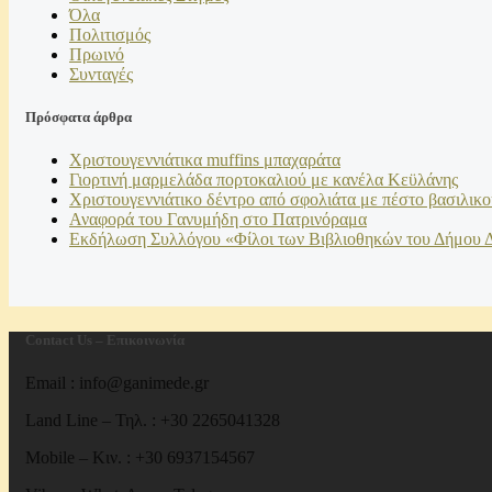
Όλα
Πολιτισμός
Πρωινό
Συνταγές
Πρόσφατα άρθρα
Χριστουγεννιάτικα muffins μπαχαράτα
Γιορτινή μαρμελάδα πορτοκαλιού με κανέλα Κεϋλάνης
Χριστουγεννιάτικο δέντρο από σφολιάτα με πέστο βασιλικο
Αναφορά του Γανυμήδη στο Πατρινόραμα
Εκδήλωση Συλλόγου «Φίλοι των Βιβλιοθηκών του Δήμου Δε
Contact Us – Επικοινωνία
Email : info@ganimede.gr
Land Line – Τηλ. : +30 2265041328
Mobile – Κιν. : +30 6937154567