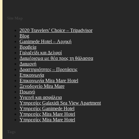
Site Map
2020 Travelers’ Choice – Tripadvisor
Blog
Ganimede Hotel – Αρχική
Βραβεία
Γαλαξείδι και Δελφοί
Διαμέρισμα με θέα προς τη θάλασσα
Διαμονή
Δραστηριότητες – Προτάσεις
Επικοινωνία
Επικοινωνία Mira Mare Hotel
Ξενοδοχείο Mira Mare
Πρωινό
Υγιεινή και ασφάλεια
Υπηρεσίες Galaxidi Sea View Apartment
Υπηρεσίες Ganimede Hotel
Υπηρεσίες Mira Mare Hotel
Υπηρεσίες Mira Mare Hotel
Tags