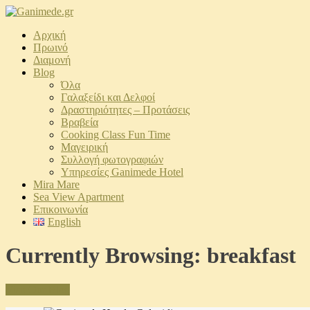
Αρχική
Πρωινό
Διαμονή
Blog
Όλα
Γαλαξείδι και Δελφοί
Δραστηριότητες – Προτάσεις
Βραβεία
Cooking Class Fun Time
Μαγειρική
Συλλογή φωτογραφιών
Υπηρεσίες Ganimede Hotel
Mira Mare
Sea View Apartment
Επικοινωνία
English
Currently Browsing: breakfast
Visit Our Blog