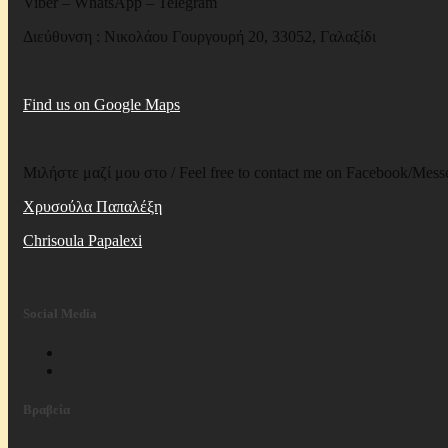
Viber – WhatsApp – Telegram
Διεύθυνση : Νικολάου Γουργουρή 20, 33052, Γαλαξίδι
Find us on Google Maps
Μιλήστε μαζί μου στο / Feel free to contact me on Facebook/Mess
Χρυσούλα Παπαλέξη
Chrisoula Papalexi
Social Media
Βραβεία