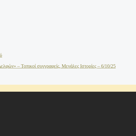
ύ
λφών» – Τοπικοί συγγραφείς, Μεγάλες Ιστορίες – 6/10/25