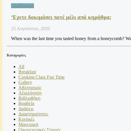
Όλα
Πρωινό
‘Εχετε δοκιμάσει ποτέ μέλι από κηρήθρα;
25 Αυγούστου, 2020
When was the last time you tasted honey from a honeycomb? We
Kατηγορίες
All
Breakfast
Cooking Class Fun Time
Gallery
Αθλητισμός
Αξιολόγηση
Βιβλιοθήκη
Βραβεία
Δράσεις
Δραστηριότητες
Κριτικές
Μαγειρική
Οικογενειακές Στιγμές