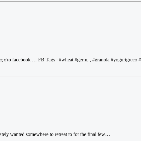
στο facebook … FB Tags : #wheat #germ, , #granola #yogurtgreco #b
erately wanted somewhere to retreat to for the final few…