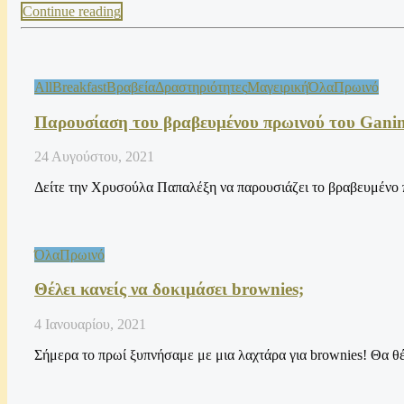
Continue reading
All
Breakfast
Βραβεία
Δραστηριότητες
Μαγειρική
Όλα
Πρωινό
Παρουσίαση του βραβευμένου πρωινού του Gan
24 Αυγούστου, 2021
Δείτε την Χρυσούλα Παπαλέξη να παρουσιάζει το βραβευμένο
Όλα
Πρωινό
Θέλει κανείς να δοκιμάσει brownies;
4 Ιανουαρίου, 2021
Σήμερα το πρωί ξυπνήσαμε με μια λαχτάρα για brownies! Θα θ