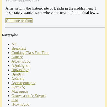
12 Σεπτεμβρίου, 2021
After visiting the historic site of Delphi in the midday heat, I
desperately wanted somewhere to retreat to for the final few…
Continue reading
Kατηγορίες
All
Breakfast
Cooking Class Fun Time
Gallery
Αθλητισμός
Αξιολόγηση
Βιβλιοθήκη
Βραβεία
Δράσεις
Δραστηριότητες
Κριτικές
Μαγειρική
Οικογενειακές Στιγμές
Όλα
Πολιτισμός