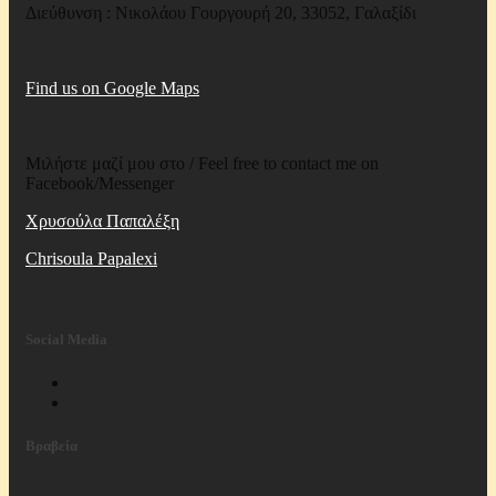
Διεύθυνση : Νικολάου Γουργουρή 20, 33052, Γαλαξίδι
Find us on Google Maps
Μιλήστε μαζί μου στο / Feel free to contact me on
Facebook/Messenger
Χρυσούλα Παπαλέξη
Chrisoula Papalexi
Social Media
Βραβεία