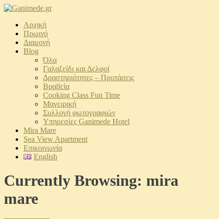
Αρχική
Πρωινό
Διαμονή
Blog
Όλα
Γαλαξείδι και Δελφοί
Δραστηριότητες – Προτάσεις
Βραβεία
Cooking Class Fun Time
Μαγειρική
Συλλογή φωτογραφιών
Υπηρεσίες Ganimede Hotel
Mira Mare
Sea View Apartment
Επικοινωνία
English
Currently Browsing: mira
mare