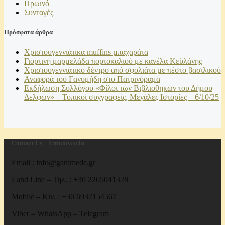
Πρωινό
Συνταγές
Πρόσφατα άρθρα
Χριστουγεννιάτικα muffins μπαχαράτα
Γιορτινή μαρμελάδα πορτοκαλιού με κανέλα Κεϋλάνης
Χριστουγεννιάτικο δέντρο από σφολιάτα με πέστο βασιλικού
Αναφορά του Γανυμήδη στο Πατρινόραμα
Εκδήλωση Συλλόγου «Φίλοι των Βιβλιοθηκών του Δήμου
Δελφών» – Τοπικοί συγγραφείς, Μεγάλες Ιστορίες – 6/10/25
Contact Us – Επικοινωνία
Email : info@ganimede.gr
Land Line – Τηλ. : +30 2265041328
Mobile – Κιν. : +30 6937154567
Viber – WhatsApp – Telegram