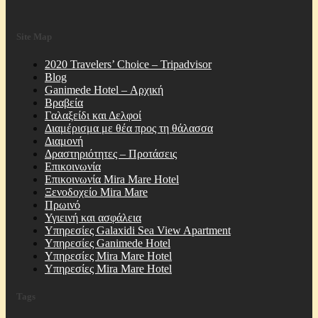
Site Map
2020 Travelers’ Choice – Tripadvisor
Blog
Ganimede Hotel – Αρχική
Βραβεία
Γαλαξείδι και Δελφοί
Διαμέρισμα με θέα προς τη θάλασσα
Διαμονή
Δραστηριότητες – Προτάσεις
Επικοινωνία
Επικοινωνία Mira Mare Hotel
Ξενοδοχείο Mira Mare
Πρωινό
Υγιεινή και ασφάλεια
Υπηρεσίες Galaxidi Sea View Apartment
Υπηρεσίες Ganimede Hotel
Υπηρεσίες Mira Mare Hotel
Υπηρεσίες Mira Mare Hotel
Tags